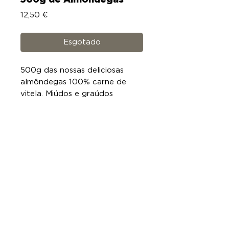
500g de Almôndegas
Preço
12,50 €
Esgotado
500g das nossas deliciosas
almôndegas 100% carne de
vitela. Miúdos e graúdos
adoram as bolinhas de carne da
herdade Vila Fria. Podem ser
descongeladas individualmente.
comPROVE !
+351 913 127 278