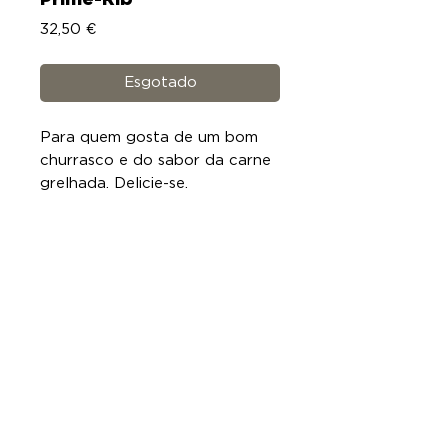
Prime-Rib
Preço
32,50 €
Esgotado
Para quem gosta de um bom
churrasco e do sabor da carne
grelhada. Delicie-se.
1 unidade (aprox. 800g)
comPROVE !
+351 913 127 278